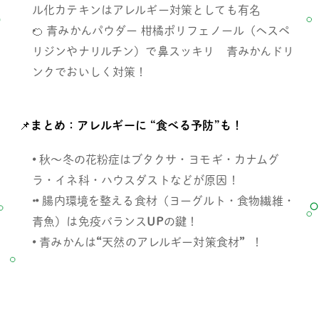
ル化カテキンはアレルギー対策としても有名
🍊 青みかんパウダー 柑橘ポリフェノール（ヘスペ
リジンやナリルチン）で鼻スッキリ　青みかんドリ
ンクでおいしく対策！ 
📌まとめ：アレルギーに 
“
食べる予防
”
も！ 
• 
秋～冬の花粉症はブタクサ・ヨモギ・カナムグ
ラ・イネ科・ハウスダストなどが原因！
• 
腸内環境を整える食材（ヨーグルト・食物繊維・
青魚）は免疫バランス
UP
の鍵！ 
• 
青みかんは
“
天然のアレルギー対策食材
” 
 ！