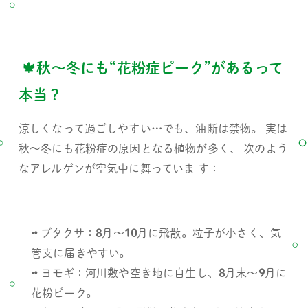
 🍁秋～冬にも
“
花粉症ピーク
”
があるって
本当？ 
涼しくなって過ごしやすい
…
でも、油断は禁物。 実は
秋～冬にも花粉症の原因となる植物が多く、 次のよう
なアレルゲンが空気中に舞っていま す：
• 
ブタクサ：
8
月～
10
月に飛散。粒子が小さく、気
管支に届きやすい。
• 
ヨモギ：河川敷や空き地に自生し、
8
月末～
9
月に
花粉ピーク。