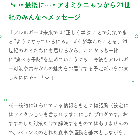
 🐾 
•• 
最後に
… • 
アオミケニャンから
21
世
紀のみんなへメッセージ 
「アレルギーは未来では
“
正しく学ぶ ことで対策でき
る
”
ようになっているにゃ。 ぼくが学んだことを、
21
世紀のキミたちにも届けるから、これからも一緒
に
“
食べる予防
”
を広めていこうにゃ！今後もアレルギ
ー対策や青みかんの魅力をお届けする予定だからお楽
しみににゃ～ ！💚 」
※一般的に知られている情報をもとに物語風（設定に
はフィクションも含まれます）にしたブログです。お
すすめした対策だけで解決するものではありませんの
で、バランスのとれた食事や運動を基本としながら、