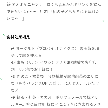
🐱 アオミケニャン
：「ぼくも青みかんドリンクを飲ん
でみたいにゃ
……
 ！ 
21 
世紀の子どもたちにも届けた
いにゃ！」 
食材効果補足 
🥣 ヨーグルト（プロバイ オティクス） 善玉菌を増
やして腸を整える 
🐟 青魚（サバ・イワシ）オメガ
3
脂肪酸で炎症抑
制　サバ缶でお手軽に！
 🍄 きのこ・根菜類　食物繊維が腸内細菌のエサに
なり免疫バランス
UP 
ごぼう、にんじん、しいたけ
など
 🍵 緑茶・紅茶・カカオ　ポリフェノールで抗アレ
ルギー。抗炎症作用 特にべにふうきに含まれるメチ