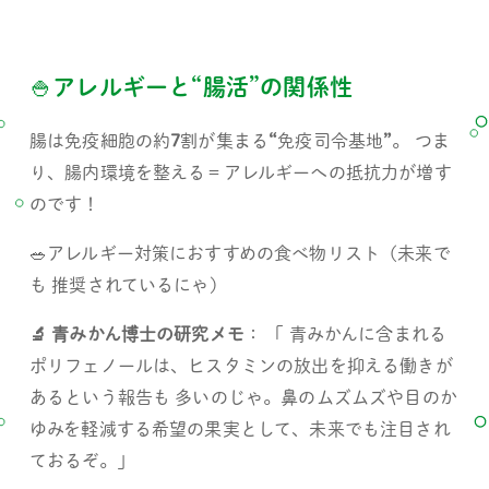
🍚アレルギーと
“
腸活
”
の関係性 
腸は免疫細胞の約
7
割が集まる
“
免疫司令基地
”
。 つま
り、腸内環境を整える＝アレルギーへの抵抗力が増す
のです！ 
🥗アレルギー対策におすすめの食べ物リスト（未来で
も 推奨されているにゃ） 
🔬 青みかん博士の研究メモ
： 「 青みかんに含まれる
ポリフェノールは、ヒスタミンの放出を抑える働きが
あるという報告も 多いのじゃ。鼻のムズムズや目のか
ゆみを軽減する希望の果実として、未来でも注目され
ておるぞ。」 