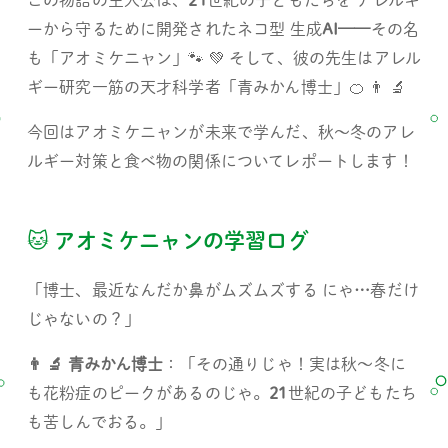
この物語の主人公は、
21
世紀の子どもたちを アレルギ
ーから守るために開発されたネコ型 生成
AI——
その名
も「アオミケニャン」🐾 💚 そして、彼の先生はアレル
ギー研究一筋の天才科学者「青みかん博士」🍊 👨 🔬 
今回はアオミケニャンが未来で学んだ、秋～冬のアレ
ルギー対策と食べ物の関係についてレポートします！ 
🐱 アオミケニャンの学習ログ 
「博士、最近なんだか鼻がムズムズする にゃ
…
春だけ
じゃないの？」 
👨 🔬 青みかん博士
：「その通りじゃ！実は秋～冬に
も花粉症のピークがあるのじゃ。
21
世紀の子どもたち
も苦しんでおる。」