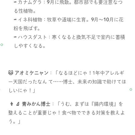
• 
カナムグラ：
9
月に飛散。都市部でも要注意なつ
る性植物。
• 
イネ科植物：牧草や道端に生育。
9
月～
10
月に花
粉を飛ばす。
• 
ハウスダスト：寒くなると換気不足で室内に蓄積
しやすくなる。 
🐱 アオミケニャン
：「なるほどにゃ！1年中アレルギ
ー天国だったなん て
……
博士、未来の知識で助けてほ
しいにゃ！」
 👨 🔬 青みかん博士
：「うむ、まずは『腸内環境』を
整えることが重要じゃ！食べ物でできる対策を教えよ
う。」 